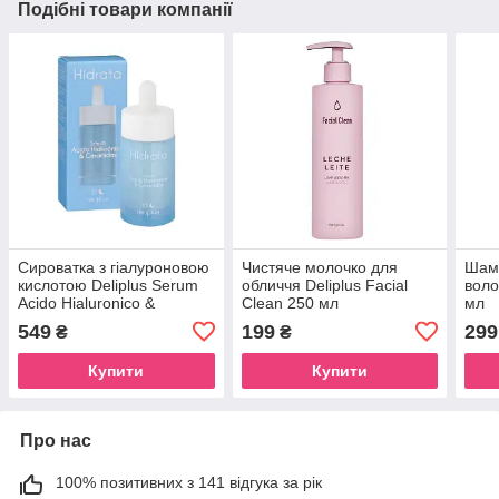
Подібні товари компанії
Сироватка з гіалуроновою
Чистяче молочко для
Шам
кислотою Deliplus Serum
обличчя Deliplus Facial
воло
Acido Hialuronico &
Clean 250 мл
мл
Ceramidas 30 мл
549
199
299
₴
₴
Купити
Купити
Про нас
100% позитивних з 141 відгука за рік