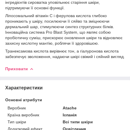
інгредієнтів сироватка уповільнює старіння шкіри,
підтримуючи її основні функції.
Ліпосомальний вітамін C і ферулова кислота глибоко
проникають у шкіру, посилюючи її сяйво та зміцнюючи
дермальний шар, стимулюючи синтез структурних білків.
Інноваційна система Pro Blast System, що являє собою
пробіотичну суміш, прискорює оновлення шкіри та відновлює
захисну кислотну мантію, роблячи її здоровішою.
Транексамова кислота вирівнює тон, а гіалуронова кислота
забезпечує зволоження, надаючи шкірі свіжий і сяйний вигляд.
Приховати
Характеристики
Основні атрибути
Виробник
Atache
Країна виробник
Іспанія
Тип шкіри
Всі типи шкіри
Додатковий ефект
Освітлення