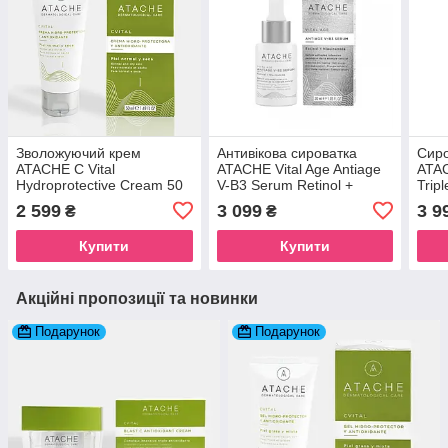
Зволожуючий крем
Антивікова сироватка
Сиро
ATACHE C Vital
ATACHE Vital Age Antiage
ATAC
Hydroprotective Cream 50
V-B3 Serum Retinol +
Tripl
мл
Niacinamida 30 мл
Prot
2 599
3 099
3 9
₴
₴
Купити
Купити
Акційні пропозиції та новинки
Подарунок
Подарунок