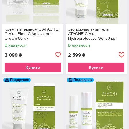
Крем із вітаміном C ATACHE
Зволожувальний гель
C Vital Blast C Antioxidant
ATACHE C Vital
Cream 50 мл
Hydroprotective Gel 50 мл
В наявності
В наявності
3 099
2 599
₴
₴
Купити
Купити
Подарунок
Подарунок