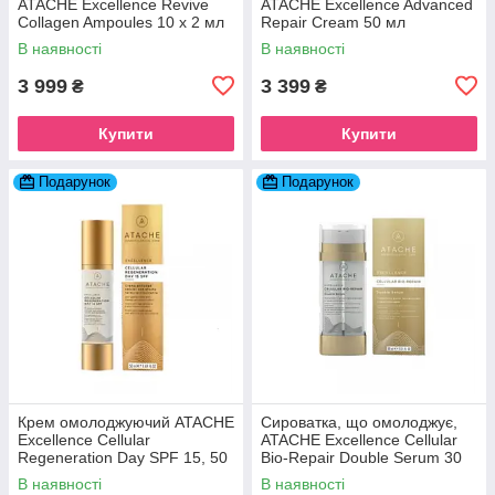
ATACHE Excellence Revive
ATACHE Excellence Advanced
Collagen Ampoules 10 х 2 мл
Repair Cream 50 мл
В наявності
В наявності
3 999
3 399
₴
₴
Купити
Купити
Подарунок
Подарунок
Крем омолоджуючий ATACHE
Сироватка, що омолоджує,
Excellence Cellular
ATACHE Excellence Cellular
Regeneration Day SPF 15, 50
Bio-Repair Double Serum 30
мл
мл
В наявності
В наявності