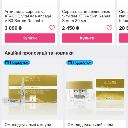
Антивікова сироватка
Сироватка, що відновлює
Сиро
ATACHE Vital Age Antiage
Simildiet XTRA Skin Repair
Natu
V-B3 Serum Retinol +
Serum 30 мл
Infu
Niacinamida 30 мл
3 099
2 450
28 
₴
₴
Купити
Купити
Акційні пропозиції та новинки
Подарунок
Подарунок
Омолоджувальні ампули
Омолоджувальний крем