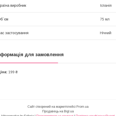
раїна виробник
Іспанія
б`єм
75 мл
ас застосування
Нічний
нформація для замовлення
іна:
199 ₴
Сайт створений на маркетплейсі
Prom.ua
Продавець на Bigl.ua
Hitcosmetics by Esferia |
Поскаржитися на контент
|
Політика конфіденційності