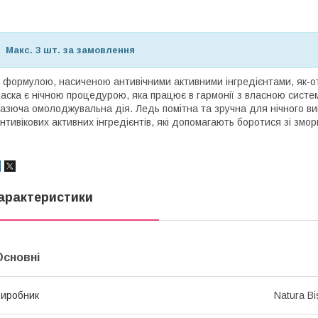
Макс. 3 шт. за замовлення
 формулою, насиченою антивічними активними інгредієнтами, як-от 
аска є нічною процедурою, яка працює в гармонії з власною систе
азюча омолоджувальна дія. Ледь помітна та зручна для нічного ви
нтивікових активних інгредієнтів, які допомагають боротися зі змо
арактеристики
Основні
иробник
Natura B