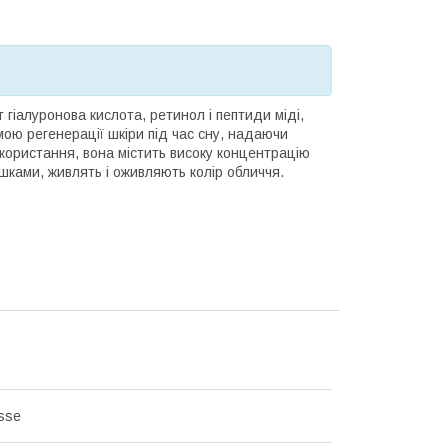
гіалуронова кислота, ретинол і пептиди міді,
мою регенерації шкіри під час сну, надаючи
користання, вона містить високу концентрацію
ршками, живлять і оживляють колір обличчя.
isse