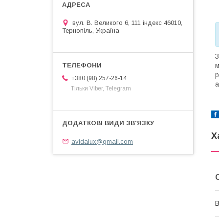
вул. В. Великого 6, 111 індекс 46010,
Тернопіль, Україна
З
м
р
+380 (98) 257-26-14
а
Тільки Viber, Telegram
Х
avidalux@gmail.com
В